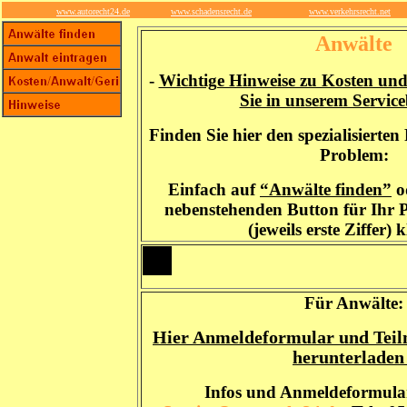
www.autorecht24.de
www.schadensrecht.de
www.verkehrsrecht.net
Anwälte
-
Wichtige Hinweise zu Kosten und
Sie in unserem Service
Finden Sie hier den spezialisierten
Problem:
Einfach auf
“Anwälte finden”
o
nebenstehenden Button für Ihr P
(jeweils erste Ziffer) k
Für Anwälte:
Hier Anmeldeformular und Tei
herunterladen 
Infos und Anmeldeformular